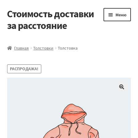
Стоимость доставки
Перейти
Перейти
Меню
к
к
за расстояние
навигации
содержимому
Главная
Главная
Толстовки
Толстовка
Блог
РАСПРОДАЖА!
Корзина
Магазин
Мой аккаунт
Оформление заказа