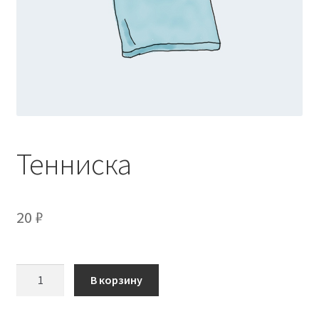
Тенниска
20
₽
Количество
В корзину
товара
Тенниска