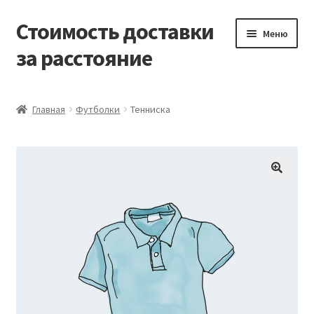
Стоимость доставки
Перейти
Перейти
Меню
к
к
за расстояние
навигации
содержимому
Главная
Главная
Футболки
Тенниска
Блог
Корзина
Магазин
Мой аккаунт
Оформление заказа